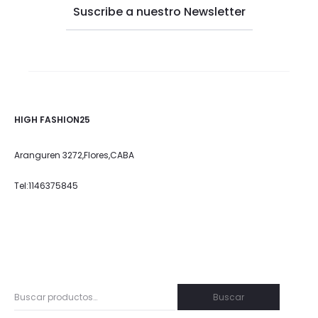
HIGH FASHION25
Aranguren 3272,Flores,CABA
Tel:1146375845
Buscar
Buscar
por: