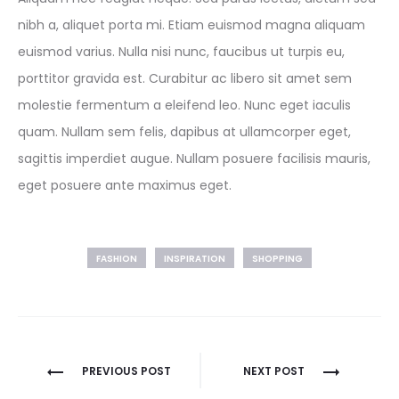
nibh a, aliquet porta mi. Etiam euismod magna aliquam
euismod varius. Nulla nisi nunc, faucibus ut turpis eu,
porttitor gravida est. Curabitur ac libero sit amet sem
molestie fermentum a eleifend leo. Nunc eget iaculis
quam. Nullam sem felis, dapibus at ullamcorper eget,
sagittis imperdiet augue. Nullam posuere facilisis mauris,
eget posuere ante maximus eget.
FASHION
INSPIRATION
SHOPPING
Navegación
PREVIOUS POST
NEXT POST