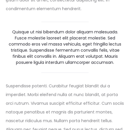
ipsum dolor sit amet, consectetur adipiscing elit. In
condimentum elementum hendrerit.
Quisque ut nisi bibendum dolor aliquam malesuada.
Fusce molestie laoreet elit placerat molestie. Sed
commodo eros vel massa vehicula, eget fringilla lectus
tristique. Suspendisse fermentum convallis felis, vitae
finibus elit convallis in. Aliquam erat volutpat. Mauris
posuere ligula interdum ullamcorper accumsan.
Suspendisse potenti. Curabitur feugiat blandit dui a
imperdiet. Morbi eleifend nulla at nunc blandit, at porta
orci rutrum. Vivamus suscipit efficitur efficitur. Cum sociis
natoque penatibus et magnis dis parturient montes,
nascetur ridiculus mus. Nullam porta hendrerit tellus.
Aliquam nec feugiat neque. Sed purus lectus, dictum sed