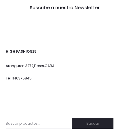
HIGH FASHION25
Aranguren 3272,Flores,CABA
Tel:1146375845
Buscar
Buscar
por: